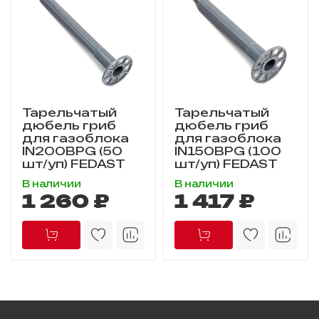
Тарельчатый
Тарельчатый
дюбель гриб
дюбель гриб
для газоблока
для газоблока
IN200BPG (50
IN150BPG (100
шт/уп) FEDAST
шт/уп) FEDAST
В наличии
В наличии
1 260 ₽
1 417 ₽