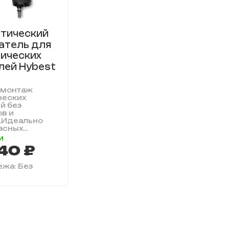
тический
атель для
ических
ей Hybest
 монтаж
ческих
й без
в и
.Идеально
сных...
и
40 ₽
ежа: Без