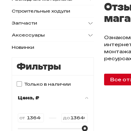
Отзы
Строительные ходули
мага
Запчасти
Аксессуары
Ознаком
интернет
Новинки
монтажа
ресурсах
Фильтры
Все от
Только в наличии
Цена, ₽
—
от
до