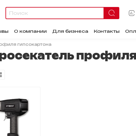
ывы
О компании
Для бизнеса
Контакты
Опл
офиля гипсокартона
росекатель профил