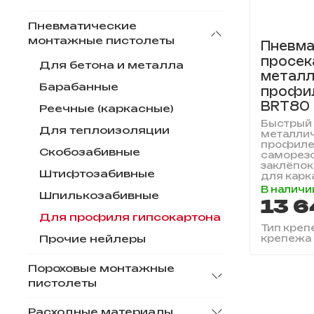
Пневматические
монтажные пистолеты
Пневма
просек
Для бетона и металла
металл
Барабанные
профил
BRT80
Реечные (каркасные)
Быстрый
Для теплоизоляции
металли
профиле
Скобозабивные
саморезо
заклёпок
Штифтозабивные
для карка
В наличи
Шпилькозабивные
13 6
Для профиля гипсокартона
Тип креп
Прочие нейлеры
крепежа
Пороховые монтажные
пистолеты
Расходные материалы