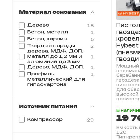
Материал основания
Пистол
Дерево
18
гвозде
Бетон, металл
1
кровел
Бетон, кирпич
5
Hybest
Твердые породы
2
дерева, МДФ, ДСП.
(пневм
металл до 1,2 мм и
1
гвозди
алюминий до 3 мм
Мощный
Дерево, МДФ, ДСП.
1
пневмат
Профиль
1
барабан
металлический для
гвоздез
гипсокартона
пистолет
для обе
высокой
производ
Источник питания
В наличи
19 7
Компрессор
29
Емкость м
120
Тип креп