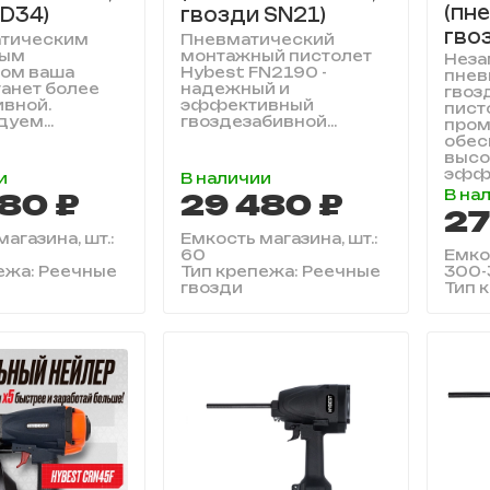
(пн
 D34)
гвозди SN21)
гво
атическим
Пневматический
ным
монтажный пистолет
Нез
том ваша
Hybest FN2190 -
пнев
танет более
надежный и
гвоз
вной.
эффективный
пист
уем...
гвоздезабивной...
пром
обес
выс
эффе
и
В наличии
В на
80 ₽
29 480 ₽
27
агазина, шт.:
Емкость магазина, шт.:
60
Емкос
ежа: Реечные
Тип крепежа: Реечные
300-
гвозди
Тип 