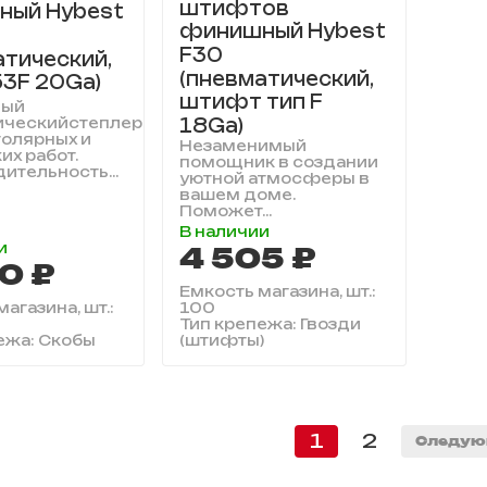
штифтов
ный Hybest
финишный Hybest
F30
атический,
(пневматический,
53F 20Ga)
штифт тип F
ный
18Ga)
ическийстеплер
толярных и
Незаменимый
их работ.
помощник в создании
ительность...
уютной атмосферы в
вашем доме.
Поможет...
В наличии
и
4 505 ₽
0 ₽
Емкость магазина, шт.:
агазина, шт.:
100
Тип крепежа: Гвозди
ежа: Скобы
(штифты)
1
2
Следую