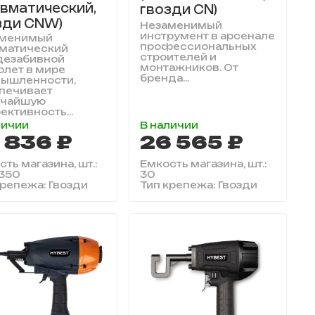
евматический,
гвозди CN)
зди CNW)
Незаменимый
инструмент в арсенале
аменимый
профессиональных
матический
строителей и
дезабивной
монтажников. От
олет в мире
бренда...
ышленности,
печивает
очайшую
ктивность...
личии
В наличии
 836 ₽
26 565 ₽
ть магазина, шт.:
Емкость магазина, шт.:
350
30
крепежа: Гвозди
Тип крепежа: Гвозди