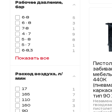
Рабочее давление,
бар
6-8
5
6 - 8
3
7-8
1
4 - 7
9
5 - 8
8
5 - 7
1
6-8,3
1
Показать все
Пистол
забива
мебель
Расход воздуха, л/
мин
440K
(пневм
17
1
каркас
165
7
тип 90
110
2
Незамен
гвоздез
160
3
пистолет
90
1