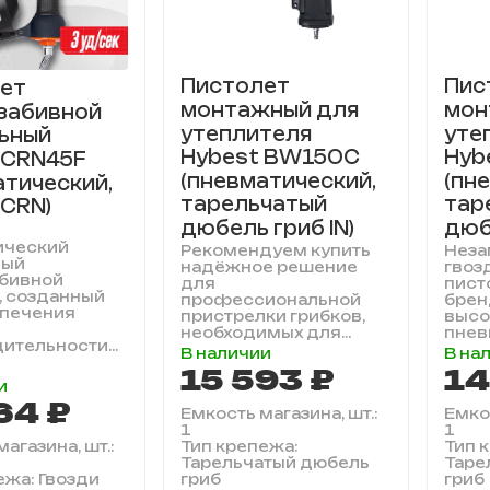
Пистолет
Пис
ет
монтажный для
мон
забивной
утеплителя
уте
ьный
Hybest BW150C
Hyb
 CRN45F
(пневматический,
(пн
атический,
тарельчатый
тар
 CRN)
дюбель гриб IN)
дюб
ический
Рекомендуем купить
Нез
ный
надёжное решение
гвоз
абивной
для
пист
, созданный
профессиональной
брен
спечения
пристрелки грибков,
высо
необходимых для...
пнев
ительности...
В наличии
В на
15 593 ₽
14
и
64 ₽
Емкость магазина, шт.:
Емкос
1
1
агазина, шт.:
Тип крепежа:
Тип 
Тарельчатый дюбель
Таре
ежа: Гвозди
гриб
гриб