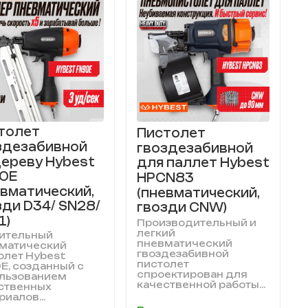
толет
Пистолет
здезабивной
гвоздезабивной
дереву Hybest
для паллет Hybest
0E
HPCN83
евматический,
(пневматический,
зди D34/ SN28/
гвозди CNW)
1)
Производительный и
легкий
ительный
пневматический
матический
гвоздезабивной
олет Hybest
пистолет
E, созданный с
спроектирован для
льзованием
качественной работы...
ственных
иалов...