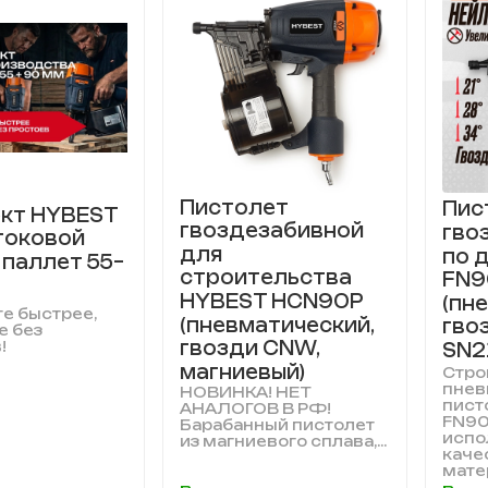
Пистолет
Пис
кт HYBEST
гвоздезабивной
гво
токовой
для
по 
 паллет 55–
строительства
FN9
HYBEST HCN90P
(пн
е быстрее,
(пневматический,
гво
е без
гвозди CNW,
SN2
!
магниевый)
Стро
пнев
НОВИНКА! НЕТ
пист
АНАЛОГОВ В РФ!
FN90
Барабанный пистолет
испо
из магниевого сплава,...
каче
матер