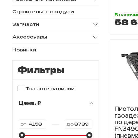
Строительные ходули
В наличи
58 6
Запчасти
Аксессуары
Новинки
Фильтры
Только в наличии
Цена, ₽
Пистол
гвозде
по дер
—
от
до
FN349
(пневм