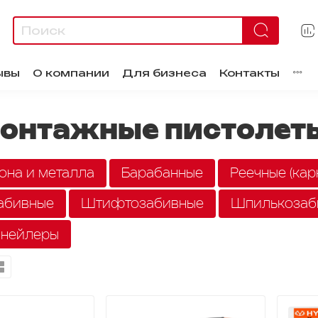
ывы
О компании
Для бизнеса
Контакты
монтажные пистолет
она и металла
Барабанные
Реечные (кар
абивные
Штифтозабивные
Шпилькозаб
 нейлеры