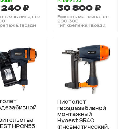
личии
В наличии
 240 ₽
30 800 ₽
ть магазина, шт.:
Емкость магазина, шт.:
00
200-300
крепежа: Гвозди
Тип крепежа: Гвозди
толет
Пистолет
здезабивной
гвоздезабивной
монтажный
оительства
Hybest SR40
EST HPCN55
(пневматический,