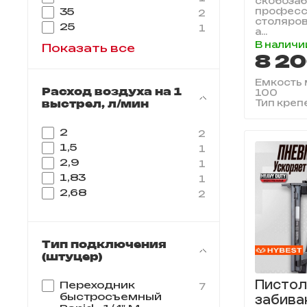
скобозаб
35
професс
2
столяров
25
1
а...
В наличи
Показать все
8 20
Емкость м
Расход воздуха на 1
100
выстрел, л/мин
Тип креп
2
2
1,5
1
2,9
1
1,83
1
2,68
2
Тип подключения
(штуцер)
Пистол
Переходник
7
быстросъемный
забива