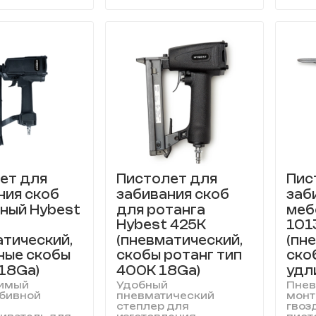
ет для
Пистолет для
Пис
ния скоб
забивания скоб
заб
ный Hybest
для ротанга
меб
Hybest 425K
101
атический,
(пневматический,
(пн
ные скобы
скобы ротанг тип
ско
 18Ga)
400К 18Ga)
удл
имый
Удобный
Пнев
абивной
пневматический
монт
степлер для
гвоз