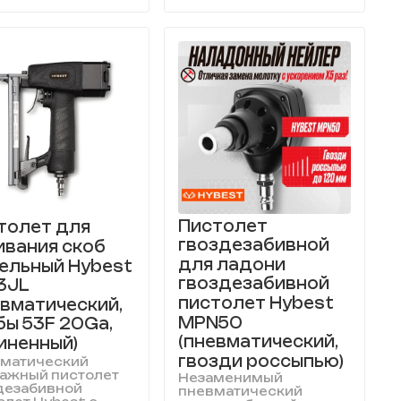
Пистолет
толет для
гвоздезабивной
ивания скоб
для ладони
ельный Hybest
гвоздезабивной
3JL
пистолет Hybest
евматический,
MPN50
бы 53F 20Ga,
(пневматический,
иненный)
гвозди россыпью)
матический
ажный пистолет
Незаменимый
дезабивной
пневматический