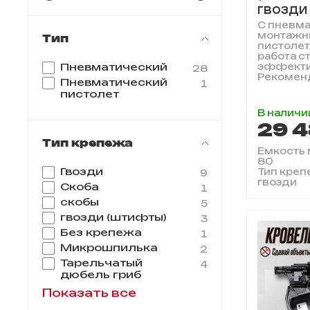
гвозди
С пневм
монтаж
Тип
пистоле
работа с
Пневматический
эффекти
28
Рекоменд
Пневматический
1
пистолет
В наличи
29 4
Тип крепежа
Емкость м
80
Гвозди
Тип креп
9
гвозди
Скоба
1
скобы
5
гвозди (штифты)
3
Без крепежа
1
Микрошпилька
2
Тарельчатый
4
дюбель гриб
Показать все