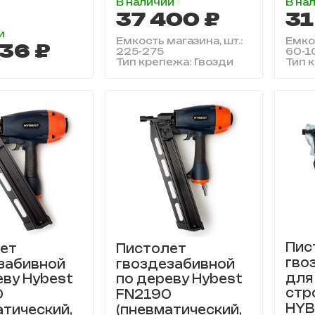
В наличии
В на
37 400 ₽
31
и
Емкость магазина, шт.:
Емкос
36 ₽
225-275
60-1
Тип крепежа: Гвозди
Тип 
Пис
ет
Пистолет
гво
забивной
гвоздезабивной
для
еву Hybest
по дереву Hybest
стр
0
FN2190
HYB
атический,
(пневматический,