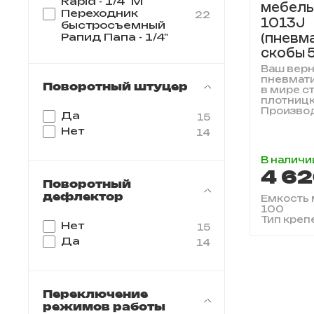
Rapid - 1/4" M
мебель
Переходник
22
1013J
быстросъемный
(пневм
Рапид Папа - 1/4"
скобы 
Ваш вер
пневмат
Поворотный штуцер
в мире с
плотницк
Производ
Да
15
Нет
14
В наличи
4 62
Поворотный
дефлектор
Емкость м
100
Тип креп
Нет
15
Да
14
Переключение
режимов работы