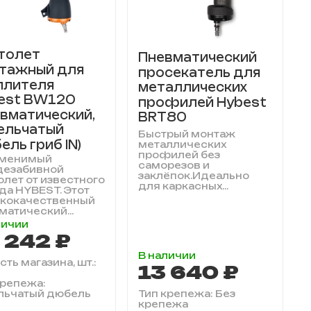
толет
Пневматический
тажный для
просекатель для
плителя
металлических
est BW120
профилей Hybest
евматический,
BRT80
ельчатый
Быстрый монтаж
ель гриб IN)
металлических
профилей без
аменимый
саморезов и
дезабивной
заклёпок.Идеально
олет от известного
для каркасных...
да HYBEST. Этот
кокачественный
матический...
личии
 242 ₽
В наличии
ть магазина, шт.:
13 640 ₽
крепежа:
льчатый дюбель
Тип крепежа: Без
крепежа