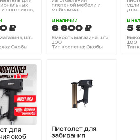
иватель для
изготовления
пист
иональных
плетеной мебели и
удли
 и плотников,
мебели из...
для...
и
В наличии
В на
0 ₽
6 600 ₽
5 
агазина, шт.:
Емкость магазина, шт.:
Емкос
100
100
ежа: Скобы
Тип крепежа: Скобы
Тип 
Пистолет для
ет для
забивания
ния скоб