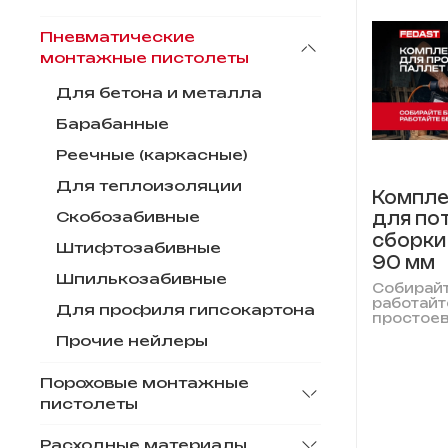
Пневматические
монтажные пистолеты
Для бетона и металла
Барабанные
Реечные (каркасные)
Для теплоизоляции
Компле
для по
Скобозабивные
сборки
Штифтозабивные
90 мм
Шпилькозабивные
Собирайт
работайт
Для профиля гипсокартона
простоев
Прочие нейлеры
Пороховые монтажные
пистолеты
Расходные материалы