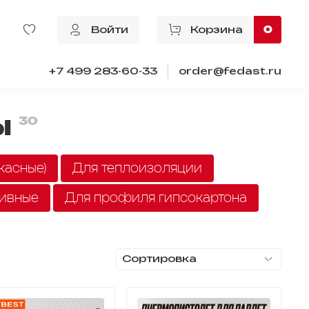
Войти
Корзина
0
+7 499 283-60-33
order@fedast.ru
ы
30
касные)
Для теплоизоляции
ивные
Для профиля гипсокартона