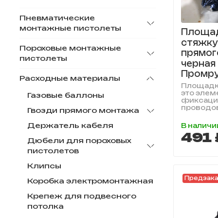
Пневматические
монтажные пистолеты
Площа
стяжку
Пороховые монтажные
прямог
пистолеты
черная 
Промру
Расходные материалы
Площадка
это элем
Газовые баллоны
фиксации
проводов,
Гвозди прямого монтажа
Держатель кабеля
В наличи
491 
Дюбели для пороховых
пистолетов
Клипсы
Предзак
Коробка электромонтажная
Крепеж для подвесного
потолка