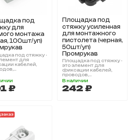
Площадка под
щадка под
стяжку усиленная
жку для
для монтажного
мого монтажа
пистолета (черная,
ая, 100шт/уп)
50шт/уп)
мрукав
Промрукав
адка под стяжку -
элемент для
Площадка под стяжку -
ации кабелей,
это элемент для
дов,...
фиксации кабелей,
проводов,...
личии
В наличии
1 ₽
242 ₽
заказ