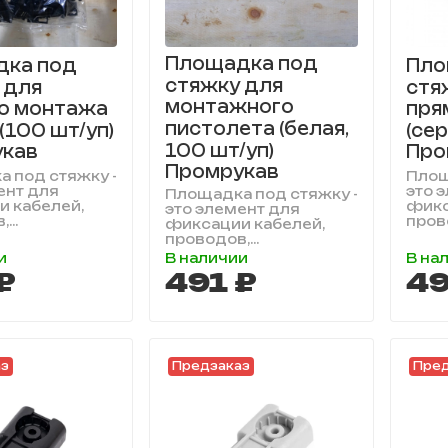
Площадка под
дка под
Пло
стяжку для
 для
стя
монтажного
о монтажа
пря
пистолета (белая,
(100 шт/уп)
(сер
100 шт/уп)
кав
Про
Промрукав
 под стяжку -
Площ
ент для
это 
Площадка под стяжку -
 кабелей,
фикс
это элемент для
...
прово
фиксации кабелей,
проводов,...
и
В наличии
В на
₽
491 ₽
49
аз
Предзаказ
Пред