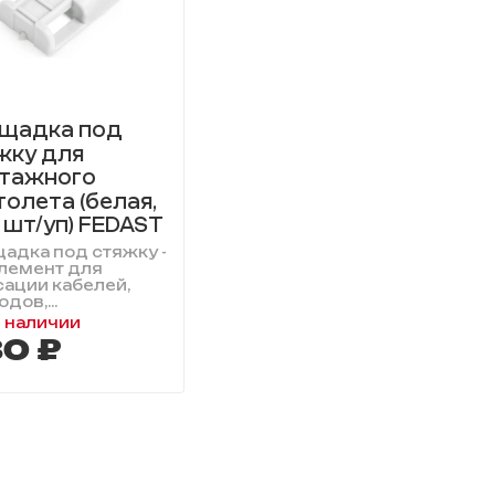
щадка под
жку для
тажного
толета (белая,
 шт/уп) FEDAST
адка под стяжку -
элемент для
ации кабелей,
дов,...
в наличии
0 ₽