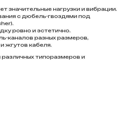
т значительные нагрузки и вибрации.
вания с дюбель-гвоздями под
her).
дку ровно и эстетично.
ль-каналов разных размеров,
и жгутов кабеля.
 различных типоразмеров и