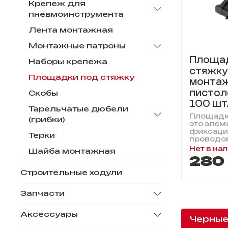
Крепеж для
пневмоинструмента
Лента монтажная
Монтажные патроны
Площа
Наборы крепежа
стяжку
Площадки под стяжку
монта
пистоле
Скобы
100 шт
Тарельчатые дюбели
Площадка
(грибки)
это элем
фиксации
Терки
проводов,
Нет в на
Шайба монтажная
280
Строительные ходули
Запчасти
Аксессуары
Черны