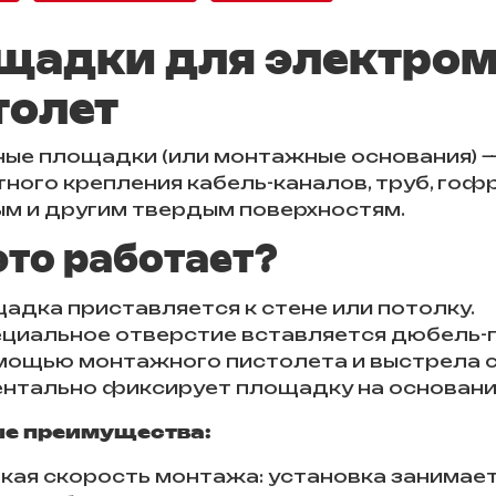
щадки для электром
толет
ые площадки (или монтажные основания) —
тного крепления кабель-каналов, труб, гоф
м и другим твердым поверхностям.
это работает?
адка приставляется к стене или потолку.
ециальное отверстие вставляется дюбель-г
мощью монтажного пистолета и выстрела 
нтально фиксирует площадку на основани
е преимущества:
кая скорость монтажа: установка занимает