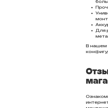
боль
Проч
Унив
монта
Акку
Для 
мета
В нашем
конфигу
Отзы
мага
Ознаком
интернет