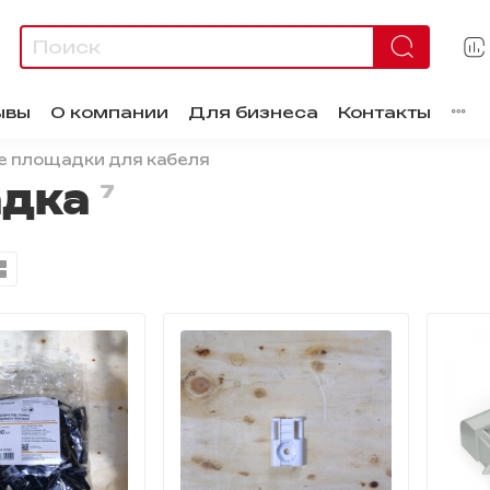
ывы
О компании
Для бизнеса
Контакты
 площадки для кабеля
адка
7