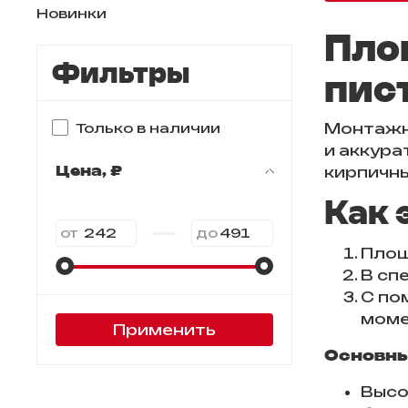
Новинки
Пло
Фильтры
пис
Монтажн
Только в наличии
и аккура
Цена, ₽
кирпичны
Как 
—
от
до
Площ
В сп
С по
моме
Применить
Основны
Высо