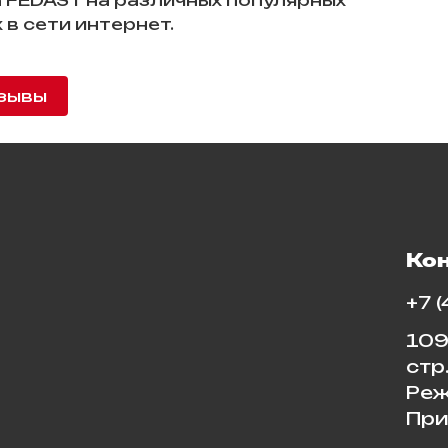
 FEDAST на различных популярных
 в сети интернет.
зывы
Ко
+7 
109
стр
Реж
При