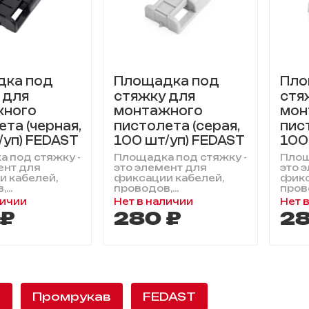
дка под
Площадка под
Пло
 для
стяжку для
стя
жного
монтажного
мон
та (черная,
пистолета (серая,
пис
/уп) FEDAST
100 шт/уп) FEDAST
100
 под стяжку -
Площадка под стяжку -
Площ
ент для
это элемент для
это 
 кабелей,
фиксации кабелей,
фикс
...
проводов,...
прово
личии
Нет в наличии
Нет 
 ₽
280 ₽
28
е
Промрукав
FEDAST