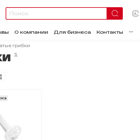
ывы
О компании
Для бизнеса
Контакты
атые грибки
ки
1
ажа