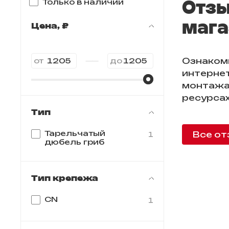
Отзы
Только в наличии
мага
Цена, ₽
—
Ознаком
от
до
интернет
монтажа
ресурсах
Тип
Тарельчатый
Все от
1
дюбель гриб
Тип крепежа
CN
1