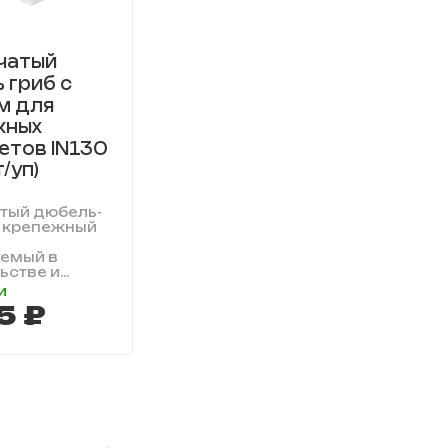
чатый
 гриб с
м для
жных
етов IN130
/уп)
T
тый дюбель-
то крепежный
уемый в
стве и...
и
5 ₽