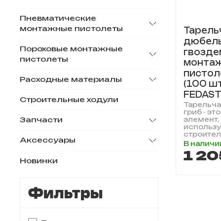
Пневматические
монтажные пистолеты
Тарель
дюбель
Пороховые монтажные
гвозде
пистолеты
монта
пистол
Расходные материалы
(100 шт
FEDAS
Строительные ходули
Тарельча
гриб - э
Запчасти
элемент,
использ
строитель
Аксессуары
В наличи
1 20
Новинки
Фильтры