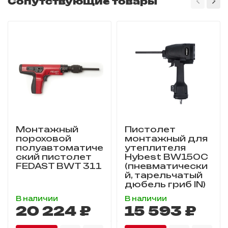
Сопутствующие товары
Монтажный
Пистолет
пороховой
монтажный для
полуавтоматиче
утеплителя
ский пистолет
Hybest BW150C
FEDAST BWT 311
(пневматически
й, тарельчатый
дюбель гриб IN)
В наличии
В наличии
20 224 ₽
15 593 ₽