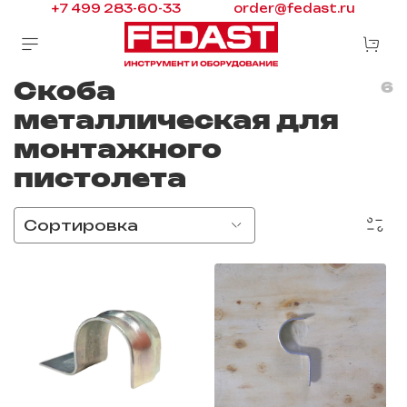
+7 499 283-60-33
order@fedast.ru
Скоба
6
металлическая для
монтажного
пистолета