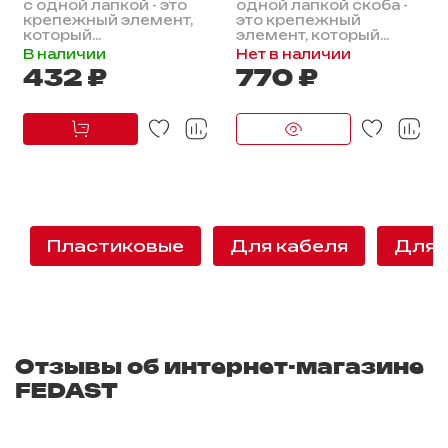
с одной лапкой - это
одной лапкой скоба -
крепежный элемент,
это крепежный
который...
элемент, который...
В наличии
Нет в наличии
432 ₽
770 ₽
Пластиковые
Для кабеля
Для 
Отзывы об интернет-магазине
FEDAST