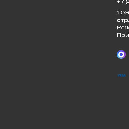
+7 
109
стр
Реж
При