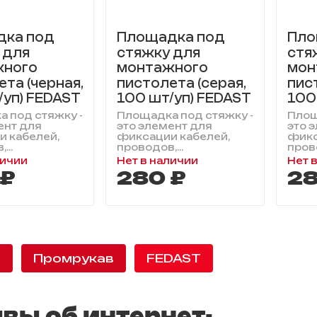
дка под
Площадка под
Пло
 для
стяжку для
стя
жного
монтажного
мон
та (черная,
пистолета (серая,
пис
/уп) FEDAST
100 шт/уп) FEDAST
100
 под стяжку -
Площадка под стяжку -
Площ
ент для
это элемент для
это 
 кабелей,
фиксации кабелей,
фикс
...
проводов,...
прово
личии
Нет в наличии
Нет 
 ₽
280 ₽
28
е
Промрукав
FEDAST
вы об интернет-