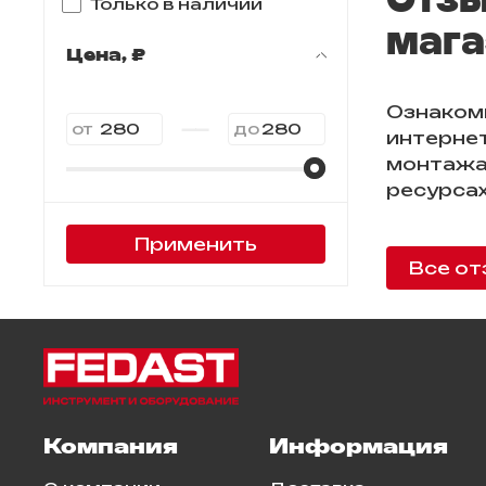
Только в наличии
мага
Цена, ₽
Ознаком
—
от
до
интернет
монтажа
ресурсах
Применить
Все от
Компания
Информация