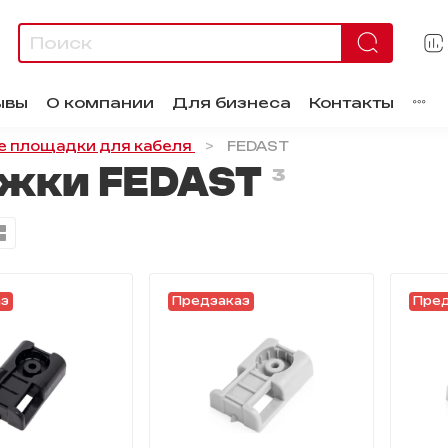
ывы
О компании
Для бизнеса
Контакты
 площадки для кабеля
FEDAST
яжки FEDAST
3
аз
Предзаказ
Пред