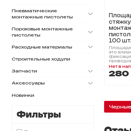
Пневматические
Площа
монтажные пистолеты
стяжку
монта
Пороховые монтажные
пистоле
пистолеты
100 шт
Расходные материалы
Площадка
это элем
фиксации
Строительные ходули
проводов,
Нет в на
Запчасти
280
Аксессуары
Новинки
Черны
Фильтры
Отзы