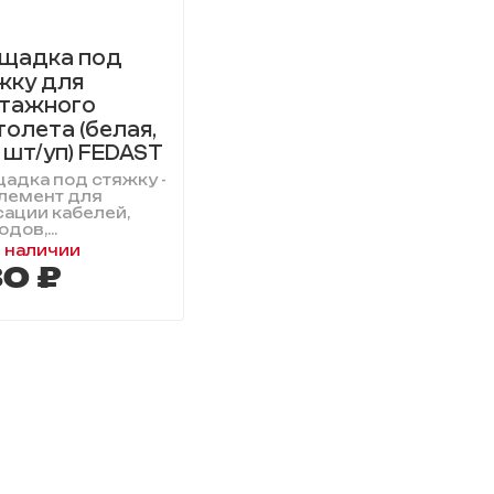
щадка под
жку для
тажного
толета (белая,
 шт/уп) FEDAST
адка под стяжку -
элемент для
ации кабелей,
дов,...
в наличии
0 ₽