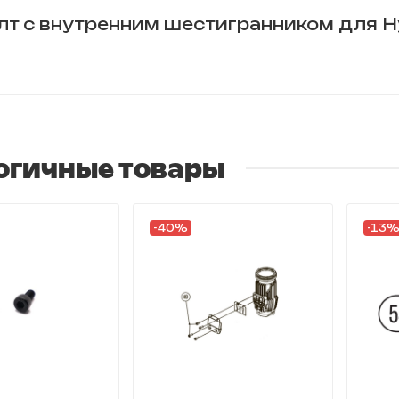
лт с внутренним шестигранником для 
огичные товары
-40%
-13