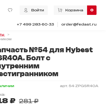
Войти
Корзина
0
+7 499 283-60-33
order@fedast.ru
ты
нником
апчасть №54 для Hybest
SR40A. Болт с
нутренним
естигранником
аличии
арт.
54-ZPGSR40A
а:
18 ₽
281 ₽