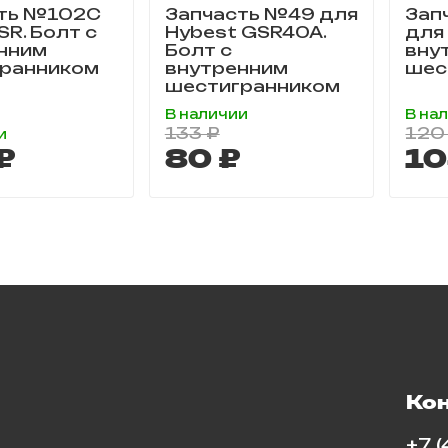
ть №102C
Запчасть №49 для
Зап
R. Болт с
Hybest GSR40A.
для
нним
Болт с
вну
ранником
внутренним
шес
шестигранником
В наличии
В на
133 ₽
120
и
₽
80 ₽
10
Ко
+7 