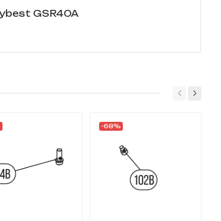
Hybest GSR40A
%
-68%