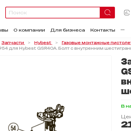
ывы
О компании
Для бизнеса
Контакты
Запчасти
Hybest
Газовые монтажные пистоле
№54 для Hybest GSR40A. Болт с внутренним шестигра
З
G
в
ш
В н
Цен
2