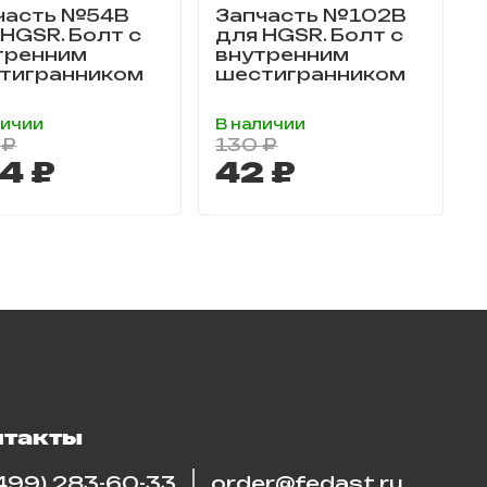
часть №54B
Запчасть №102B
 HGSR. Болт с
для HGSR. Болт с
тренним
внутренним
тигранником
шестигранником
личии
В наличии
 ₽
130 ₽
4 ₽
42 ₽
нтакты
(499) 283-60-33
order@fedast.ru