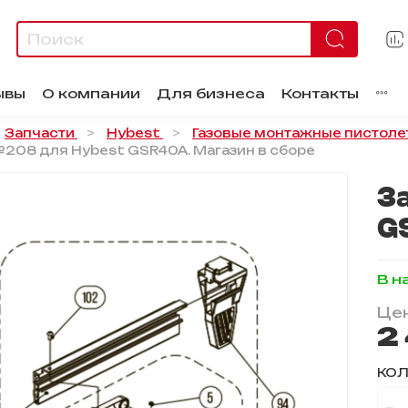
ывы
О компании
Для бизнеса
Контакты
Запчасти
Hybest
Газовые монтажные пистоле
208 для Hybest GSR40A. Магазин в сборе
З
G
В н
Цен
2
КО