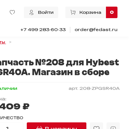
Войти
Корзина
0
+7 499 283-60-33
order@fedast.ru
ты
апчасть №208 для Hybest
SR40A. Магазин в сборе
аличии
арт.
208-ZPGSR40A
а:
 409 ₽
ЛИЧЕСТВО
В корзину