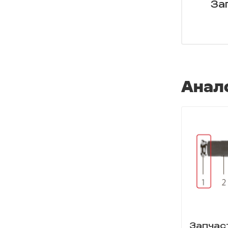
За
Анал
Запчас