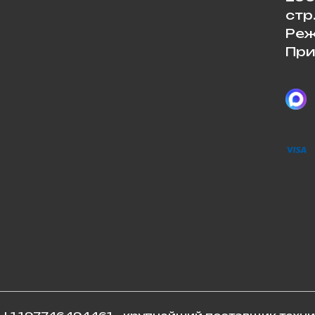
стр
Реж
При