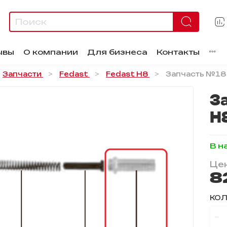
ывы
О компании
Для бизнеса
Контакты
Запчасти
Fedast
Fedast H8
Запчасть №18 
З
H
В н
Цен
8
КО