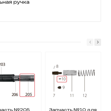
ьная ручка
часть №205
Запчасть №10 для