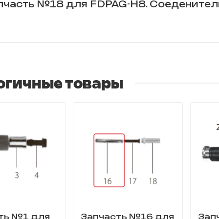
пчасть №18 для FDPAG-H8. Соеденител
огичные товары
ть №1 для
Запчасть №16 для
Зап