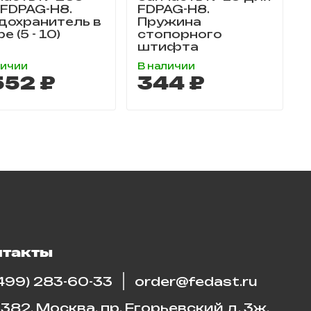
 FDPAG-H8.
FDPAG-H8.
дохранитель в
Пружина
е (5 - 10)
стопорного
штифта
личии
В наличии
552 ₽
344 ₽
нтакты
(499) 283-60-33
order@fedast.ru
382, Москва, пр. Егорьевский д. 3ж,