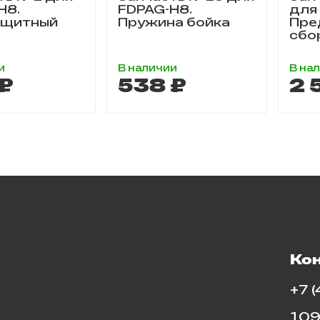
H8.
FDPAG-H8.
для
ащитный
Пружина бойка
Пре
сбор
и
В наличии
В на
₽
538 ₽
2 
Ко
+7 
109