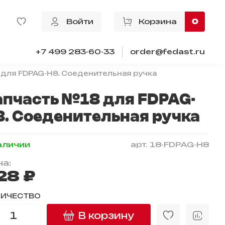
Войти
Корзина
0
+7 499 283-60-33
order@fedast.ru
для FDPAG-H8. Соеденительная ручка
апчасть №18 для FDPAG-
8. Соеденительная ручка
аличии
арт.
18-FDPAG-H8
а:
28 ₽
ЛИЧЕСТВО
В корзину