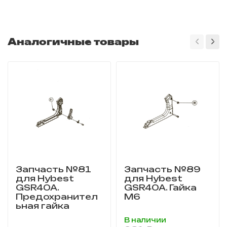
Аналогичные товары
Запчасть №81
Запчасть №89
для Hybest
для Hybest
GSR40A.
GSR40A. Гайка
Предохранител
М6
ьная гайка
В наличии