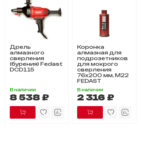
Дрель
Коронка
алмазного
алмазная для
сверления
подрозетников
(бурения) Fedast
для мокрого
DCD115
сверления
76х200 мм, M22
FEDAST
В наличии
В наличии
8 538 ₽
2 316 ₽