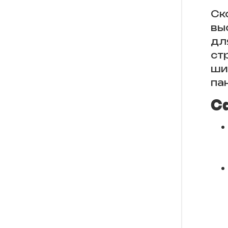
Ск
вы
дл
ст
ши
па
С