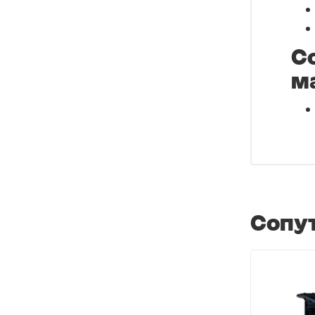
С
м
Сопу