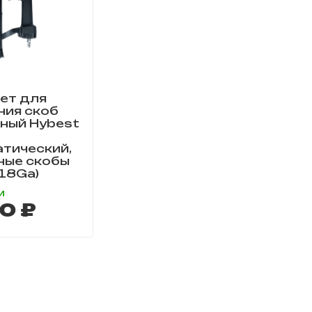
ет для
ния скоб
ный Hybest
атический,
ные скобы
 18Ga)
и
0 ₽