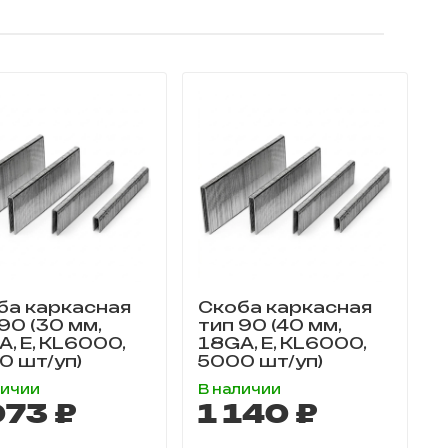
ба каркасная
Скоба каркасная
90 (30 мм,
тип 90 (40 мм,
, E, KL6000,
18GA, E, KL6000,
0 шт/уп)
5000 шт/уп)
личии
В наличии
073 ₽
1 140 ₽