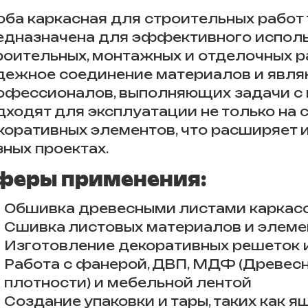
оба каркасная для строительных работ ти
едназначена для эффективного исполь
роительных, монтажных и отделочных р
дежное соединение материалов и явл
офессионалов, выполняющих задачи с в
дходят для эксплуатации не только на с
коративных элементов, что расширяет и
зных проектах.
феры применения:
Обшивка древесными листами каркас
Сшивка листовых материалов и элеме
Изготовление декоративных решеток 
Работа с фанерой, ДВП, МДФ (Древес
плотности) и мебельной лентой
Создание упаковки и тары, таких как 