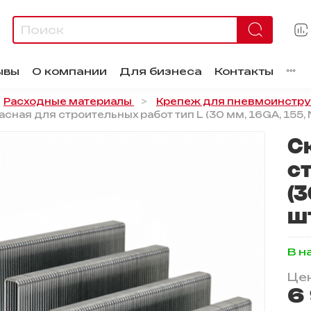
ывы
О компании
Для бизнеса
Контакты
Расходные материалы
Крепеж для пневмоинстр
сная для строительных работ тип L (30 мм, 16GA, 155, N
С
с
(3
ш
В н
Цен
6