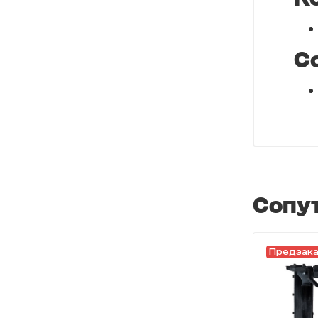
С
Сопу
Предзак