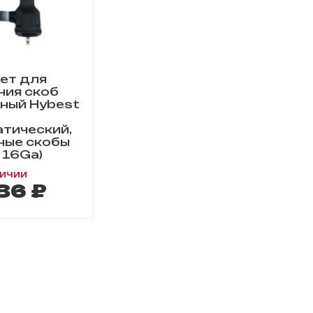
ет для
ния скоб
ный Hybest
атический,
ные скобы
 16Ga)
личии
86 ₽