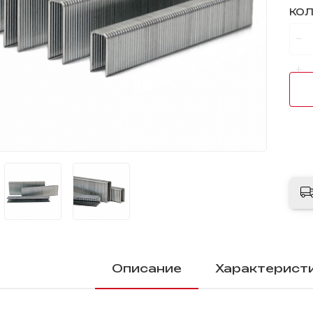
КО
Описание
Характерист