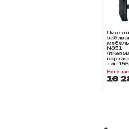
Пистол
забива
мебель
N851
(пневм
каркас
тип 155
Нет в на
16 2