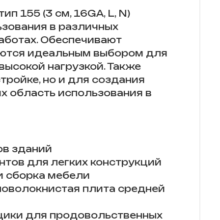
п 155 (3 см, 16GA, L, N)
зования в различных
аботах. Обеспечивают
яются идеальным выбором для
ысокой нагрузкой. Также
тройке, но и для создания
х область использования в
ов зданий
нтов для легких конструкций
и сборка мебели
новолокнистая плита средней
ящики для продовольственных