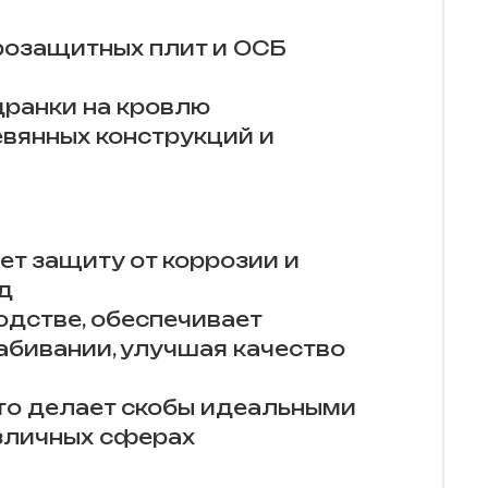
розащитных плит и ОСБ
дранки на кровлю
вянных конструкций и
ет защиту от коррозии и
ид
одстве, обеспечивает
бивании, улучшая качество
что делает скобы идеальными
азличных сферах