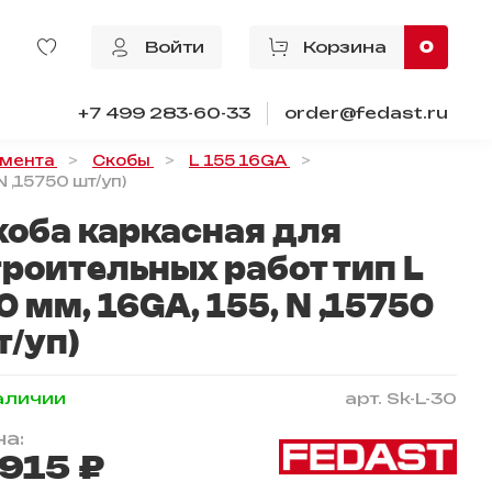
Войти
Корзина
0
+7 499 283-60-33
order@fedast.ru
умента
Скобы
L 155 16GA
 ,15750 шт/уп)
коба каркасная для
троительных работ тип L
0 мм, 16GA, 155, N ,15750
т/уп)
аличии
арт.
Sk-L-30
а:
 915 ₽