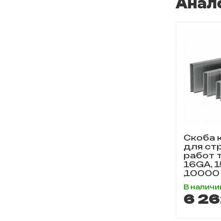
Анал
Скоба 
для ст
работ т
16GA, 1
,10000 
В наличи
6 26