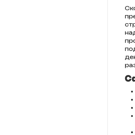
Ск
пр
ст
на
пр
по
де
ра
С