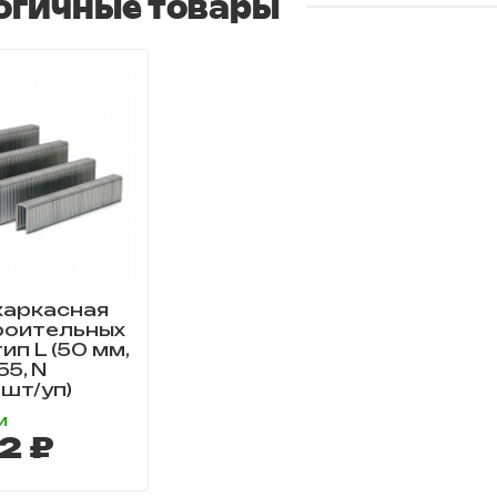
огичные товары
каркасная
роительных
ип L (50 мм,
55, N
шт/уп)
и
2 ₽