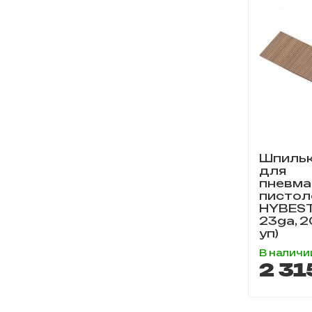
Шпильк
для
пневма
пистол
HYBEST 
23ga, 
уп)
В наличи
2 31