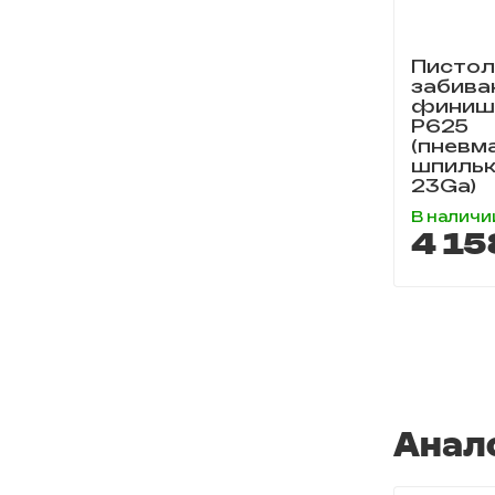
Пистол
забива
финишн
P625
(пневм
шпильк
23Ga)
В наличи
4 15
Анал