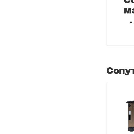
С
м
Сопу