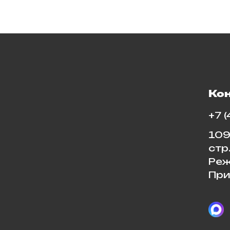
Ко
+7 
109
стр
Реж
При