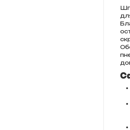
Шп
дл
Бл
ос
ск
Об
пн
до
С