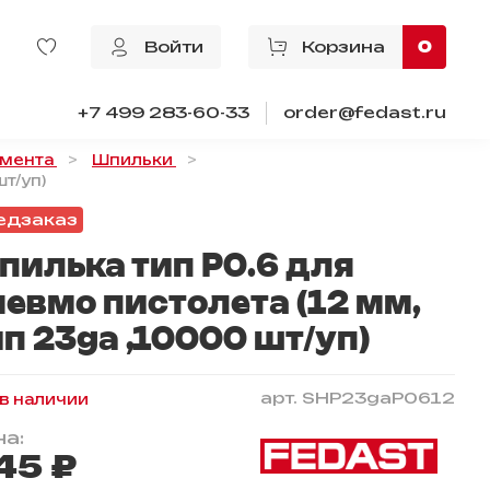
Войти
Корзина
0
+7 499 283-60-33
order@fedast.ru
умента
Шпильки
т/уп)
едзаказ
пилька тип P0.6 для
невмо пистолета (12 мм,
п 23ga ,10000 шт/уп)
арт.
SHP23gaP0612
 в наличии
а:
45 ₽