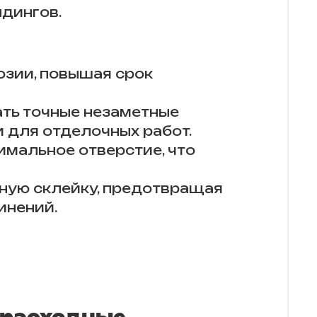
дингов.
озии, повышая срок
ать точные незаметные
и для отделочных работ.
имальное отверстие, что
ную склейку, предотвращая
инений.