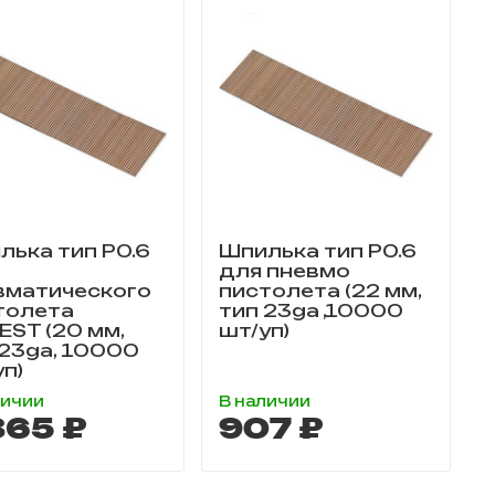
лька тип P0.6
Шпилька тип P0.6
для пневмо
вматического
пистолета (22 мм,
толета
тип 23ga ,10000
EST (20 мм,
шт/уп)
 23ga, 10000
уп)
личии
В наличии
865 ₽
907 ₽