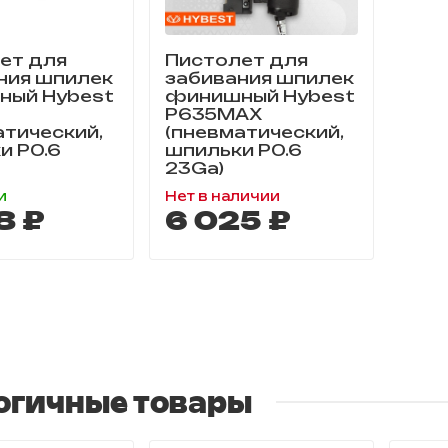
ет для
Пистолет для
ния шпилек
забивания шпилек
ый Hybest
финишный Hybest
P635MAX
атический,
(пневматический,
и P0.6
шпильки P0.6
23Ga)
и
Нет в наличии
8 ₽
6 025 ₽
огичные товары