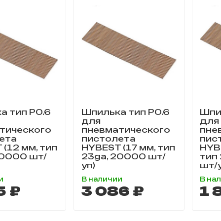
а тип P0.6
Шпилька тип P0.6
Шпи
для
для
тического
пневматического
пне
ета
пистолета
пис
(12 мм, тип
HYBEST (17 мм, тип
HYB
20000 шт/
23ga, 20000 шт/
тип
уп)
шт/
и
В наличии
В на
5 ₽
3 086 ₽
1 