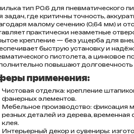
илька тип P0.6 для пневматического п
я задач, где критичны точность, аккурат
агодаря малому сечению (0,64 мм) и от
тавляет практически незаметные отвер
рытое крепление — без ущерба для вне
еспечивает быструю установку и над
евматического пистолета, а цинковое п
полнительно повышают долговечность 
феры применения:
Чистовая отделка: крепление штапиков
фанерных элементов.
Мебельное производство: фиксация м
резных деталей из дерева, временная
клея.
Интерьерный декор и сувениры: изгот