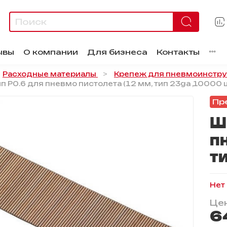
ывы
О компании
Для бизнеса
Контакты
Расходные материалы
Крепеж для пневмоинстр
п P0.6 для пневмо пистолета (12 мм, тип 23ga ,10000 ш
Пр
Ш
п
ти
Нет
Цен
6