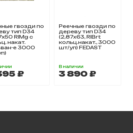
чные гвозди по
Реечные гвозди по
еву тип D34
дереву тип D34
7х50 RIMg с
(2,87х63, RIBrt
ц. накат.
кольц.накат., 3000
ьван-е 3000
шт/уп) FEDAST
уп)
личии
В наличии
Н
395 ₽
3 890 ₽