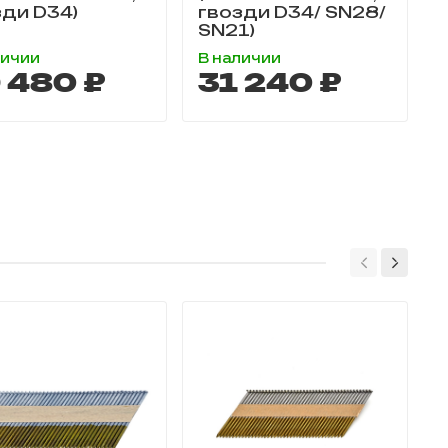
зди D34)
гвозди D34/ SN28/
SN21)
личии
В наличии
Н
 480 ₽
31 240 ₽