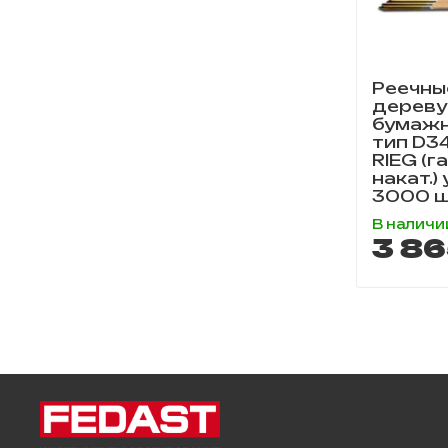
Реечны
дереву
бумажн
тип D3
RIEG (г
накат.)
3000 ш
В наличи
3 86