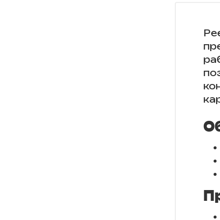
Ре
пр
ра
по
ко
ка
О
П