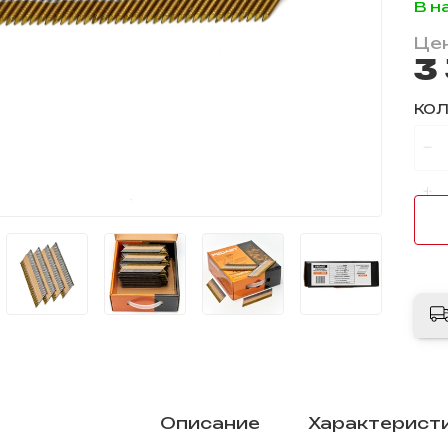
В н
Цен
3
КО
Описание
Характерист