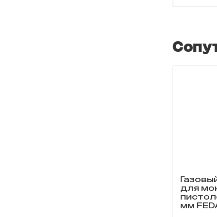
Сопу
Газовы
для мо
пистол
мм FED