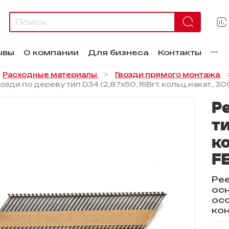
ывы
О компании
Для бизнеса
Контакты
Расходные материалы
Гвозди прямого монтажа
зди по дереву тип D34 (2,87х50, RIBrt кольц.накат., 3
Р
ти
ко
F
Ре
ос
ос
ко