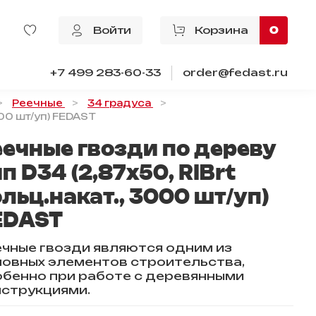
Войти
Корзина
0
+7 499 283-60-33
order@fedast.ru
Реечные
34 градуса
000 шт/уп) FEDAST
еечные гвозди по дереву
п D34 (2,87х50, RIBrt
льц.накат., 3000 шт/уп)
EDAST
ечные гвозди являются одним из
новных элементов строительства,
обенно при работе с деревянными
нструкциями.