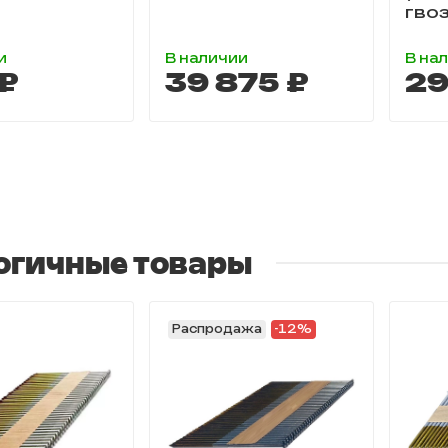
гво
и
В наличии
В на
₽
39 875 ₽
29
огичные товары
Распродажа
-12%