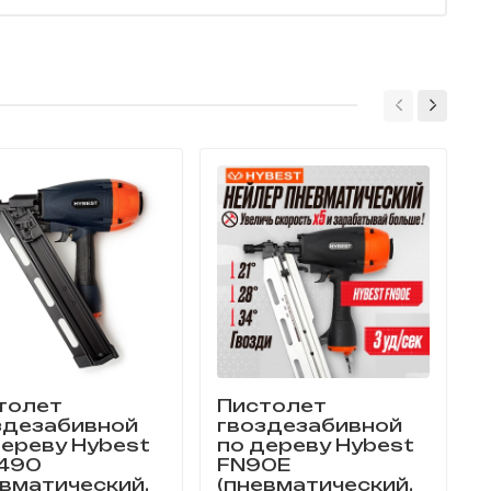
толет
Пистолет
здезабивной
гвоздезабивной
дереву Hybest
по дереву Hybest
490
FN90E
евматический,
(пневматический,