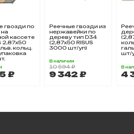
е гвозди по
Реечные гвозди из
Рее
 на
нержавейки по
дер
ой кассете
дереву тип D34
(2,8
4 2,87х50
(2,87х50 RISUS
коль
альв. кольц.
3000 шт/уп)
гал
 упаковка
шт/
т.
В наличии
10 594 ₽
и
В на
5 ₽
9 342 ₽
4 