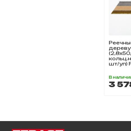
Реечны
дереву
(2,8х50,
кольц.н
шт/уп)
В наличи
3 57