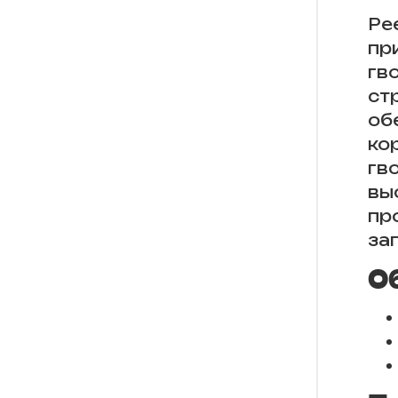
Ре
пр
гв
ст
об
ко
гв
вы
пр
за
О