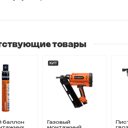
тствующие товары
ХИТ
й баллон
Газовый
Пис
нтажных
монтажный
гво