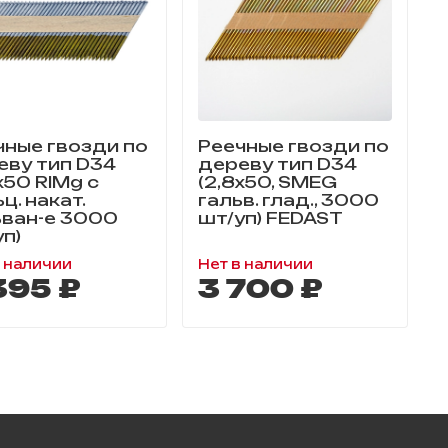
чные гвозди по
Реечные гвозди по
еву тип D34
дереву тип D34
х50 RIMg с
(2,8х50, SMEG
ц. накат.
гальв. глад., 3000
ьван-е 3000
шт/уп) FEDAST
уп)
в наличии
Нет в наличии
Н
395 ₽
3 700 ₽