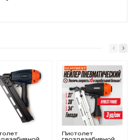
толет
Пистолет
здезабивной
гвоздезабивной