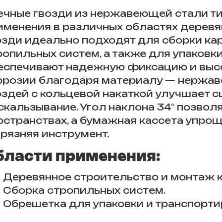
ечные гвозди из нержавеющей стали т
именения в различных областях деревя
озди идеально подходят для сборки ка
ропильных систем, а также для упаковки
еспечивают надежную фиксацию и высо
ррозии благодаря материалу — нержав
оздей с кольцевой накаткой улучшает 
скальзывание. Угол наклона 34° позвол
остранствах, а бумажная кассета упрощ
грязняя инструмент.
бласти применения:
Деревянное строительство и монтаж к
Сборка стропильных систем.
Обрешетка для упаковки и транспорти