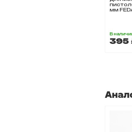
пистол
мм FED
В наличи
395 
Анал