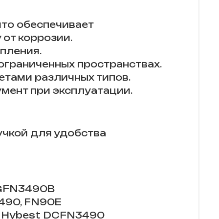
что обеспечивает
от коррозии.
пления.
 ограниченных пространствах.
тами различных типов.
умент при эксплуатации.
учкой для удобства
 GFN3490B
490, FN90E
 Hybest DCFN3490