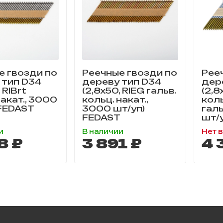
е гвозди по
Реечные гвозди по
Рее
 тип D34
дереву тип D34
дер
 RIBrt
(2,8х50, RIEG гальв.
(2,8
акат., 3000
кольц. накат.,
коль
 FEDAST
3000 шт/уп)
гал
FEDAST
шт/
и
В наличии
Нет 
8 ₽
3 891 ₽
4 