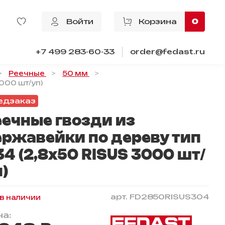
Войти
Корзина
0
+7 499 283-60-33
order@fedast.ru
Реечные
50 мм
000 шт/уп)
едзаказ
еечные гвозди из
ержавейки по дереву тип
34 (2,8х50 RISUS 3000 шт/
)
арт.
FD2850RISUS304
 в наличии
а: