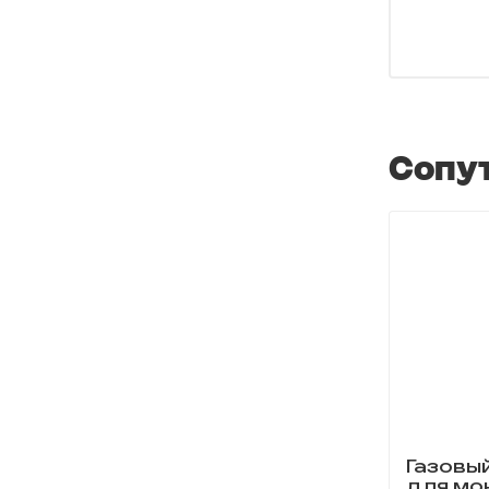
Сопу
Газовы
для мо