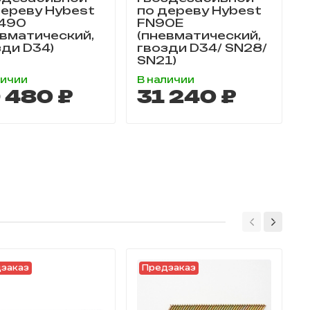
дереву Hybest
по дереву Hybest
490
FN90E
евматический,
(пневматический,
зди D34)
гвозди D34/ SN28/
SN21)
личии
В наличии
Н
 480 ₽
31 240 ₽
заказ
Предзаказ