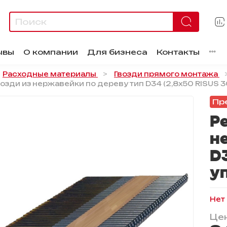
ывы
О компании
Для бизнеса
Контакты
Расходные материалы
Гвозди прямого монтажа
озди из нержавейки по дереву тип D34 (2,8х50 RISUS 3
Пр
Р
н
D
уп
Нет
Цен