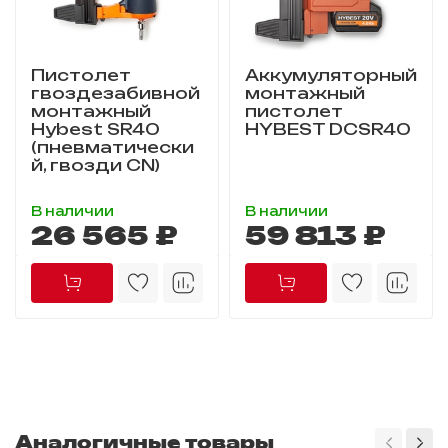
Пистолет
Аккумуляторный
гвоздезабивной
монтажный
монтажный
пистолет
Hybest SR40
HYBEST DCSR40
(пневматически
й, гвозди CN)
В наличии
В наличии
26 565 ₽
59 813 ₽
Аналогичные товары