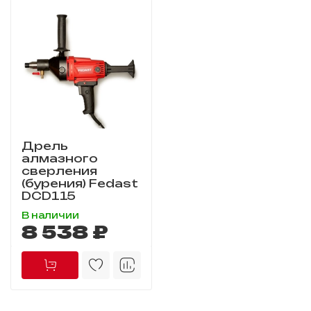
Дрель
алмазного
сверления
(бурения) Fedast
DCD115
В наличии
8 538 ₽