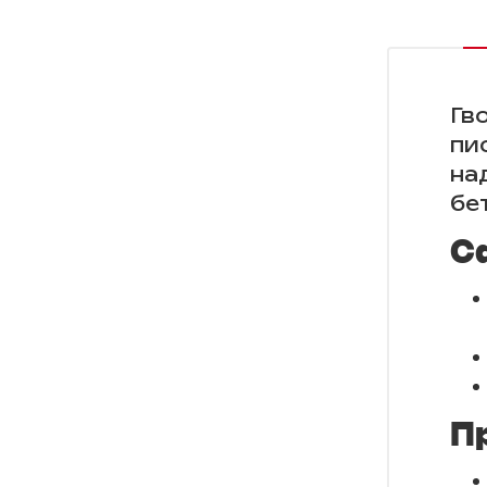
Гв
пи
на
бе
С
П