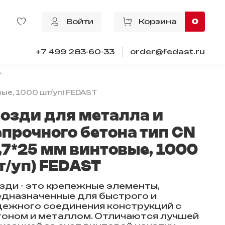
Войти
Корзина
0
+7 499 283-60-33
order@fedast.ru
вые, 1000 шт/уп) FEDAST
возди для металла и
епрочного бетона тип CN
2,7*25 мм винтовые, 1000
т/уп) FEDAST
зди - это крепежные элементы,
едназначенные для быстрого и
дежного соединения конструкций с
тоном и металлом. Отличаются лучшей