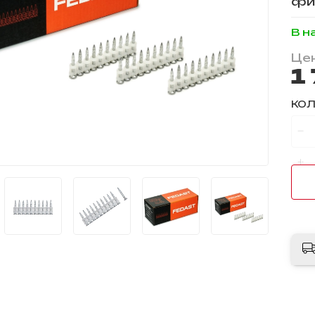
фик
В н
Цен
1
КО