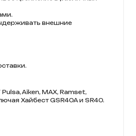
ами.
выдерживать внешние
оставки.
lsa, Aiken, MAX, Ramset,
, включая Хайбест GSR40A и SR40.