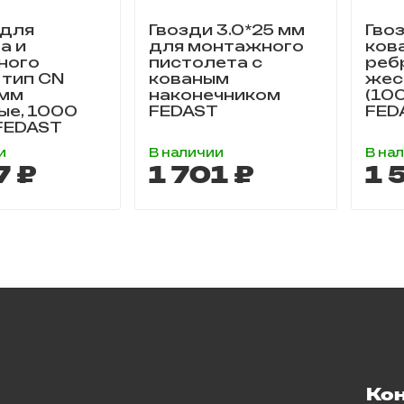
 для
Гвозди 3.0*25 мм
Гвоз
а и
для монтажного
ков
ного
пистолета с
реб
 тип CN
кованым
жес
 мм
наконечником
(10
ые, 1000
FEDAST
FED
 FEDAST
и
В наличии
В на
7 ₽
1 701 ₽
1 
Ко