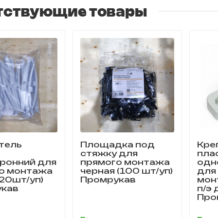
тствующие товары
тель
Площадка под
Кре
стяжку для
пла
ронний для
прямого монтажа
одн
о монтажа
черная (100 шт/уп)
для
(20шт/уп)
Промрукав
мон
кав
п/э 
Про