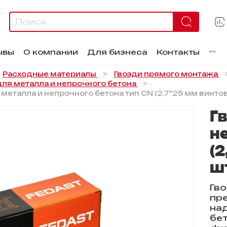
ывы
О компании
Для бизнеса
Контакты
Расходные материалы
Гвозди прямого монтажа
ля металла и непрочного бетона
 металла и непрочного бетона тип CN (2,7*25 мм винто
Г
н
(
ш
Гво
пр
на
бе