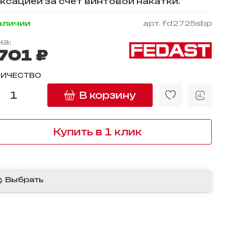
сацией за счет винтовой накатки.
аличии
арт.
fd2725sbp
а:
 701 ₽
ЛИЧЕСТВО
В корзину
Купить в 1 клик
Выбрать