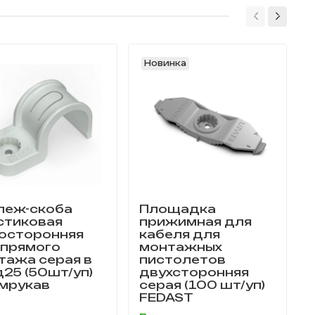
Новинка
пеж-скоба
Площадка
стиковая
прижимная для
осторонняя
кабеля для
 прямого
монтажных
тажа серая в
пистолетов
д25 (50шт/уп)
двухсторонняя
мрукав
серая (100 шт/уп)
FEDAST