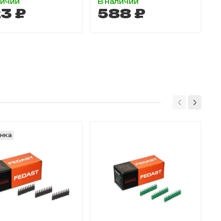
личии
В наличии
3 ₽
588 ₽
нка