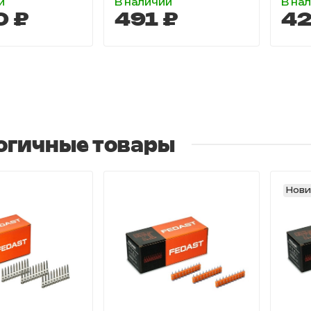
и
В наличии
В на
0 ₽
491 ₽
42
огичные товары
Нови