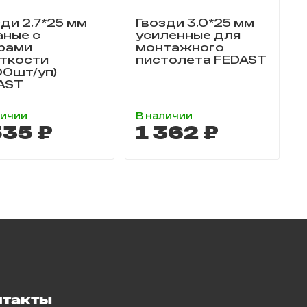
ди 2.7*25 мм
Гвозди 3.0*25 мм
аные с
усиленные для
рами
монтажного
ткости
пистолета FEDAST
00шт/уп)
AST
личии
В наличии
535 ₽
1 362 ₽
нтакты