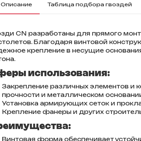
Описание
Таблица подбора гвоздей
озди CN разработаны для прямого мо
столетов. Благодаря винтовой констру
дежное крепление в несущие основания
тона.
феры использования:
Закрепление различных элементов и к
прочности и металлическом основании
Установка армирующих сеток и прокл
Крепление фанеры и других строитель
реимущества:
Винтовая форма обеспечивает устойч