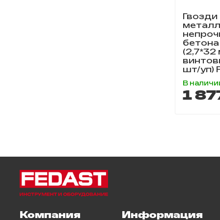
Гвозди
металл
непроч
бетона
(2,7*32
винтов
шт/уп)
В наличи
1 87
Компания
Информация