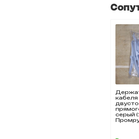
Сопу
Держа
кабеля
двусто
прямог
серый 
Промру