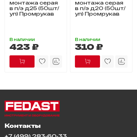
монтажа серая
монтажа серая
в п/э д25 (50шт/
в п/э д20 (50шт/
уп) Промрукав
уп) Промрукав
В наличии
В наличии
423 ₽
310 ₽
Контакты
+7 (499) 283-60-33