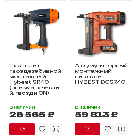
Пистолет
Аккумуляторный
гвоздезабивной
монтажный
монтажный
пистолет
Hybest SR40
HYBEST DCSR40
(пневматически
й, гвозди CN)
В наличии
В наличии
26 565 ₽
59 813 ₽