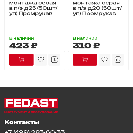
монтажа серая
монтажа серая
в п/э д25 (50шт/
в п/э д20 (50шт/
уп) Промрукав
уп) Промрукав
В наличии
В наличии
423 ₽
310 ₽
Контакты
+7 (499) 283-60-33