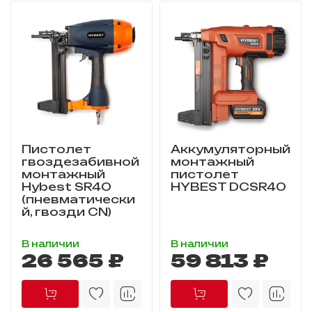
Пистолет
Аккумуляторный
гвоздезабивной
монтажный
монтажный
пистолет
Hybest SR40
HYBEST DCSR40
(пневматически
й, гвозди CN)
В наличии
В наличии
26 565 ₽
59 813 ₽