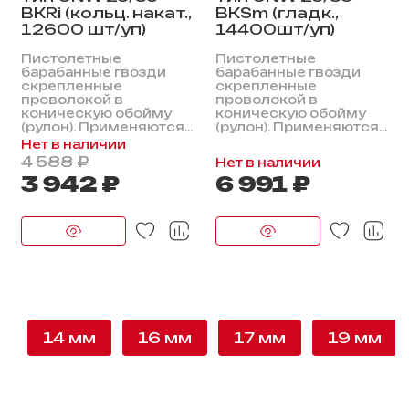
BKRi (кольц. накат.,
BKSm (гладк.,
12600 шт/уп)
14400шт/уп)
Пистолетные
Пистолетные
барабанные гвозди
барабанные гвозди
скрепленные
скрепленные
проволокой в
проволокой в
коническую обойму
коническую обойму
(рулон). Применяются...
(рулон). Применяются...
Нет в наличии
4 588 ₽
Нет в наличии
3 942 ₽
6 991 ₽
14 мм
16 мм
17 мм
19 мм