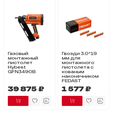
Газовый
Гвозди 3.0*19
монтажный
мм для
пистолет
монтажного
Hybest
пистолета с
GFN3490B
кованым
наконечником
FEDAST
39 875 ₽
1 577 ₽