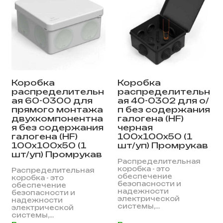
Коробка
Коробка
распределительн
распределительн
ая 60-0300 для
ая 40-0302 для о/
прямого монтажа
п без содержания
двухкомпонентна
галогена (HF)
я без содержания
черная
галогена (HF)
100х100х50 (1
100х100х50 (1
шт/уп) Промрукав
шт/уп) Промрукав
Распределительная
коробка - это
Распределительная
обеспечение
коробка - это
безопасности и
обеспечение
надежности
безопасности и
электрической
надежности
системы,...
электрической
системы,...