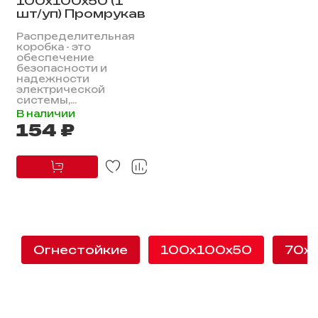
100х100х50 (1
шт/уп) Промрукав
Распределительная
коробка - это
обеспечение
безопасности и
надежности
электрической
системы,...
В наличии
154 ₽
Огнестойкие
100х100х50
70х