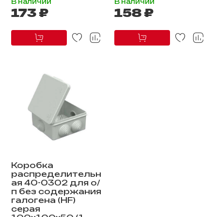
В наличии
В наличии
173 ₽
158 ₽
Коробка
распределительн
ая 40-0302 для о/
п без содержания
галогена (HF)
серая