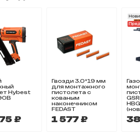
Нови
Пред
й
Гвозди 3.0*19 мм
Газ
жный
для монтажного
мон
ет Hybest
пистолета с
пис
90B
кованым
GSR
наконечником
HBG
FEDAST
(нов
75 ₽
1 577 ₽
38