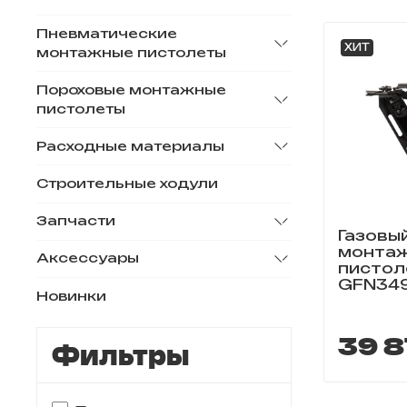
Пневматические
ХИТ
монтажные пистолеты
Пороховые монтажные
пистолеты
Расходные материалы
Строительные ходули
Запчасти
Газовы
монта
Аксессуары
пистол
GFN34
Новинки
39 8
Фильтры