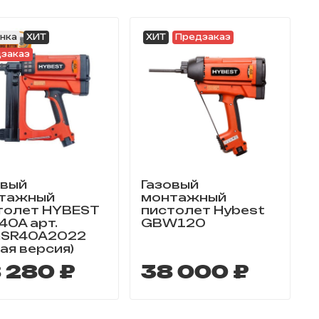
нка
ХИТ
ХИТ
Предзаказ
заказ
овый
Газовый
тажный
монтажный
толет HYBEST
пистолет Hybest
40A арт.
GBW120
SR40A2022
ая версия)
 280 ₽
38 000 ₽