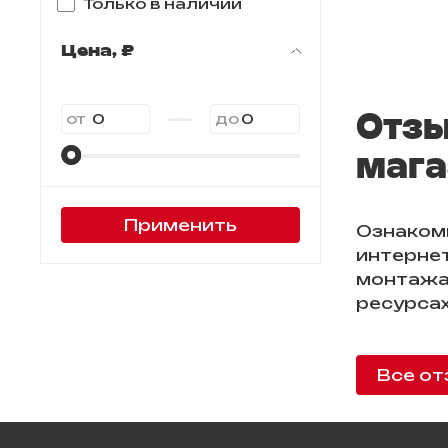
Только в наличии
Цена, ₽
—
Отзы
от
до
мага
Применить
Ознаком
интернет
монтажа
ресурсах
Все от