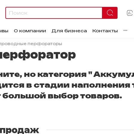
ывы
О компании
Для бизнеса
Контакты
проводные перфораторы
перфоратор
ите, но категория " Аккум
ится в стадии наполнения 
 большой выбор товаров.
 продаж